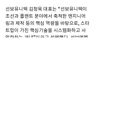
선보유니텍 김청욱 대표는 “선보유니텍이 
조선과 플랜트 분야에서 축적한 엔지니어
링과 제작 등의 핵심 역량을 바탕으로, 스타
트업이 가진 핵심기술을 시스템화하고 사
업화하는 개념”이라고 설명했다. 선보엔젤
파트너스가 역량 있는 스타트업을 찾아 투
자를 하고, 스타트업이 기술 개발을 하면 선
보유니텍이 이를 사업화하는 형태다. 재무
적인 투자만 하거나 기술을 헐값에 사들이
는 게 아니라 파트너 관계로 함께 성장하는 
형태다.
선보유니텍의 이른바 오픈 이노베이션 방
식은 신사업을 찾거나 사업 전환을 꾀하려
는 지역 기업들에도 상당히 유효한 방식으
로 보인다. 선보엔젤파트너스 최영찬 공동
대표는 “이번 사업 전환은 국내 중소기업으
로서는 선두 격으로 실현해 낸 ‘오픈 이노베